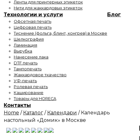
Ленты для принтерных этикеток
Нити для жаккардовых этикеток
Технологии и услуги
Блог
Офсетная печать
Цифровая печать
Тиснение (фольга, блинт, конгрев) в Москве
Шелкография
Ламинация
Вырубка
Нанесение лака
DTF печать
Тампопечать
Жаккардовое ткачество
УФ-печать
Ролевая печать
Каширование
Товары для HORECA
Контакты
Home
/
Каталог
/
Календари
/
Календарь
настольный «Домик» в Москве