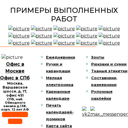
ПРИМЕРЫ ВЫПОЛНЕННЫХ
РАБОТ
Ежедневники
Зонты
Офис в
Ручки и
Рюкзаки и сумки
Москве
карандаши
Тканые этикетки
Офис в СПб
Мелкая
Составники,
Москва,
электроника
размерники
Варшавское
шоссе,
д. 17,
Карманные
Рулонные
офис 451
календари
наклейки
СПБ, наб.
Обводного
Печать
канала д.138,
корп. 12 лит АФ
календарей-
Позвонить
домиков
E-mail
Карта сайта