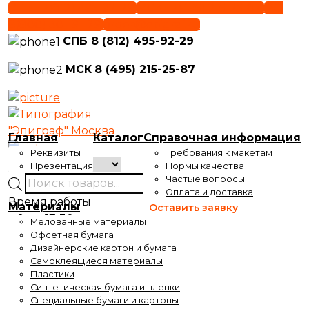
Skip
СПБ +7(812) 495-92-29
МСК +7(495) 215-25-87
РФ
to
8(800) 301-91-29
order@epigraf.ru
content
СПБ
8 (812) 495-92-29
МСК
8 (495) 215-25-87
Главная
Каталог
Справочная информация
Реквизиты
Требования к макетам
Презентация
Нормы качества
Частые вопросы
Поиск
Оплата и доставка
товаров
Время работы
Материалы
Оставить заявку
с 9 до 17-30
Мелованные материалы
Время выдачи заказов
Офсетная бумага
Дизайнерские картон и бумага
с 10 до 17-30
Самоклеящиеся материалы
Пластики
Синтетическая бумага и пленки
Специальные бумаги и картоны